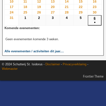
10
11
12
13
14
15
16
17
18
19
20
21
22
23
24
25
26
27
28
29
30
31
1
2
3
4
5
6
●
Komende evenementen:
Geen evenementen komende 3 weken.
Alle evenementen / activiteiten dit jaar....
© 2024 Schutterij St. Isidorus -
Disclaimer
-
Privacyverklaring
-
Webmaster
Frontier Theme