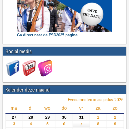
Ga direct naar de FSD2025 pagina...
Social media
Kalender deze maand
Evenementen in augustus 2026
ma
di
wo
do
vr
za
zo
27
28
29
30
31
1
2
3
4
5
6
8
9
7