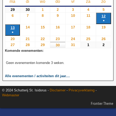
ma
di
wo
do
vr
za
zo
29
30
1
2
3
4
5
6
7
8
9
10
11
12
●
14
15
16
17
18
19
13
●
20
21
22
23
24
25
26
27
28
29
31
1
2
30
Komende evenementen:
Geen evenementen komende 3 weken.
Alle evenementen / activiteiten dit jaar....
© 2024 Schutterij St. Isidorus -
Disclaimer
-
Privacyverklaring
-
Webmaster
Frontier Theme