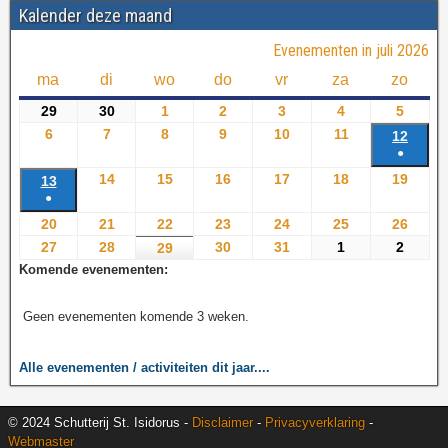
Kalender deze maand
Evenementen in juli 2026
ma
di
wo
do
vr
za
zo
29
30
1
2
3
4
5
6
7
8
9
10
11
12
●
14
15
16
17
18
19
13
●
20
21
22
23
24
25
26
27
28
30
31
1
2
29
Komende evenementen:
Geen evenementen komende 3 weken.
Alle evenementen / activiteiten dit jaar....
© 2024 Schutterij St. Isidorus -
Disclaimer
-
Privacyverklaring
-
Webmaster