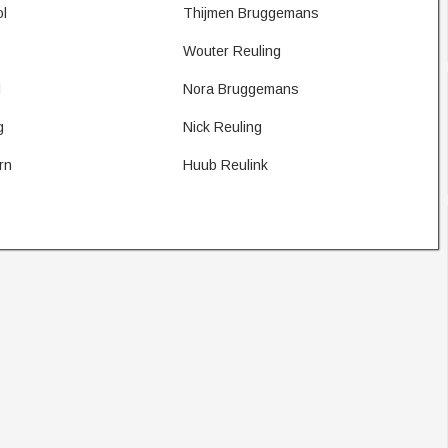
l
Thijmen Bruggemans
Wouter Reuling
l
Nora Bruggemans
g
Nick Reuling
rn
Huub Reulink