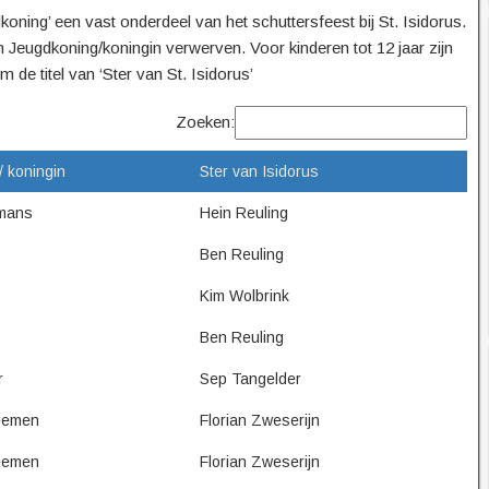
dkoning’ een vast onderdeel van het schuttersfeest bij St. Isidorus.
n Jeugdkoning/koningin verwerven. Voor kinderen tot 12 jaar zijn
 de titel van ‘Ster van St. Isidorus’
Zoeken:
/ koningin
Ster van Isidorus
mans
Hein Reuling
Ben Reuling
Kim Wolbrink
s
Ben Reuling
r
Sep Tangelder
eemen
Florian Zweserijn
eemen
Florian Zweserijn