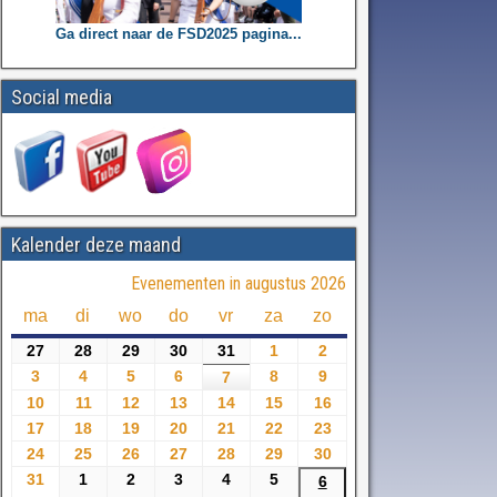
Ga direct naar de FSD2025 pagina...
Social media
Kalender deze maand
Evenementen in augustus 2026
ma
di
wo
do
vr
za
zo
27
28
29
30
31
1
2
3
4
5
6
8
9
7
10
11
12
13
14
15
16
17
18
19
20
21
22
23
24
25
26
27
28
29
30
31
1
2
3
4
5
6