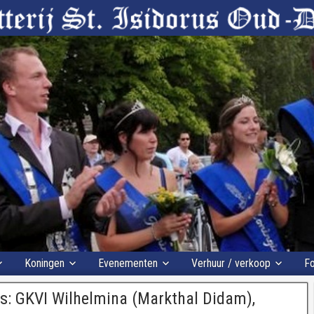
Koningen
Evenementen
Verhuur / verkoop
Fo
: GKVI Wilhelmina (Markthal Didam),