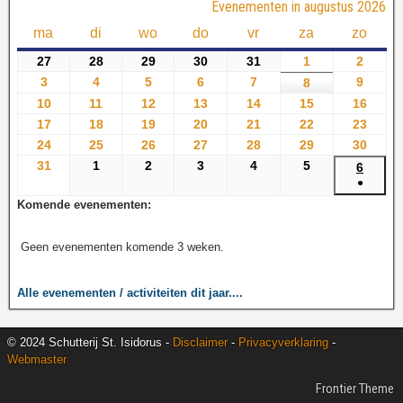
Evenementen in augustus 2026
ma
di
wo
do
vr
za
zo
27
28
29
30
31
1
2
3
4
5
6
7
9
8
10
11
12
13
14
15
16
17
18
19
20
21
22
23
24
25
26
27
28
29
30
31
1
2
3
4
5
6
●
Komende evenementen:
Geen evenementen komende 3 weken.
Alle evenementen / activiteiten dit jaar....
© 2024 Schutterij St. Isidorus -
Disclaimer
-
Privacyverklaring
-
Webmaster
Frontier Theme