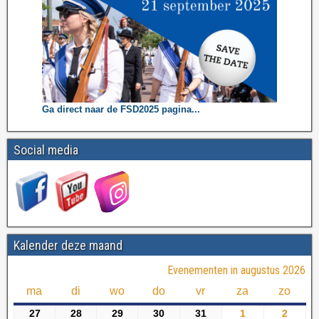
Ga direct naar de FSD2025 pagina...
Social media
Kalender deze maand
Evenementen in augustus 2026
ma
di
wo
do
vr
za
zo
27
28
29
30
31
1
2