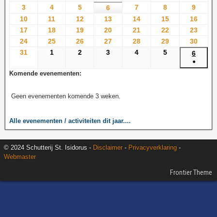
3
4
5
7
8
9
6
10
11
12
13
14
15
16
17
18
19
20
21
22
23
24
25
26
27
28
29
30
31
1
2
3
4
5
6
●
Komende evenementen:
Geen evenementen komende 3 weken.
Alle evenementen / activiteiten dit jaar....
© 2024 Schutterij St. Isidorus -
Disclaimer
-
Privacyverklaring
-
Webmaster
Frontier Theme