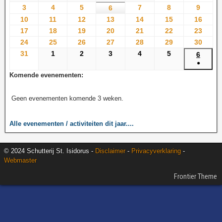
3
4
5
7
8
9
6
10
11
12
13
14
15
16
17
18
19
20
21
22
23
24
25
26
27
28
29
30
31
1
2
3
4
5
6
●
Komende evenementen:
Geen evenementen komende 3 weken.
Alle evenementen / activiteiten dit jaar....
© 2024 Schutterij St. Isidorus -
Disclaimer
-
Privacyverklaring
-
Webmaster
Frontier Theme