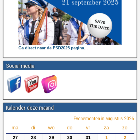
Ga direct naar de FSD2025 pagina...
Social media
Kalender deze maand
Evenementen in augustus 2026
ma
di
wo
do
vr
za
zo
27
28
29
30
31
1
2