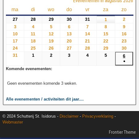
Evenementen in augustus 2026
ma
di
wo
do
vr
za
zo
27
28
29
30
31
2
1
3
4
5
6
7
8
9
10
11
12
13
14
15
16
17
18
19
20
21
22
23
24
25
26
27
28
29
30
31
1
2
3
4
5
6
●
Komende evenementen:
Geen evenementen komende 3 weken.
Alle evenementen / activiteiten dit jaar....
© 2024 Schutterij St. Isidorus -
Disclaimer
-
Privacyverklaring
-
Webmaster
Frontier Theme