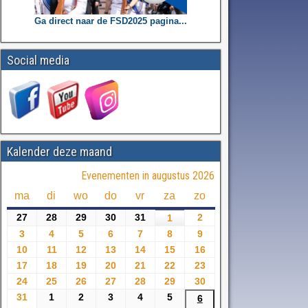
Ga direct naar de FSD2025 pagina...
Social media
Kalender deze maand
Evenementen in augustus 2026
ma
di
wo
do
vr
za
zo
27
28
29
30
31
2
1
3
4
5
6
7
8
9
10
11
12
13
14
15
16
17
18
19
20
21
22
23
24
25
26
27
28
29
30
31
1
2
3
4
5
6