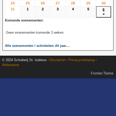
24
25
26
27
28
29
30
31
1
2
3
4
5
6
●
Komende evenementen:
Geen evenementen komende 3 weken.
Alle evenementen / activiteiten dit jaar....
© 2024 Schutterij St. Isidorus -
Disclaimer
-
Privacyverklaring
-
Webmaster
Frontier Theme