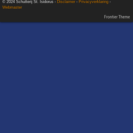
© 2024 Schutterij St. Isidorus -
Disclaimer
-
Privacyverklaring
-
Webmaster
Frontier Theme