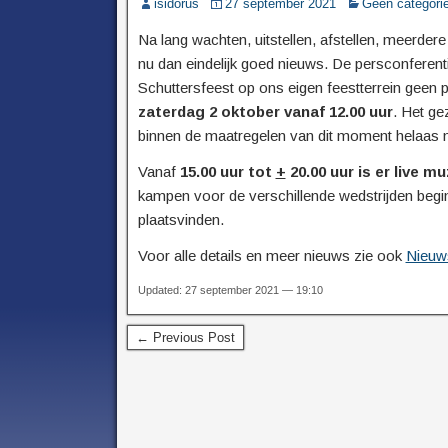
isidorus
27 september 2021
Geen categori
Na lang wachten, uitstellen, afstellen, meerde
nu dan eindelijk goed nieuws. De persconferent
Schuttersfeest op ons eigen feestterrein geen p
zaterdag 2 oktober vanaf 12.00 uur
. Het ge
binnen de maatregelen van dit moment helaas ni
Vanaf
15.00 uur tot
+
20.00 uur is er live mu
kampen voor de verschillende wedstrijden begi
plaatsvinden.
Voor alle details en meer nieuws zie ook
Nieuws
Updated: 27 september 2021 — 19:10
← Previous Post