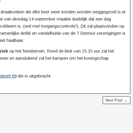
e
re draaiboeken die elke keer weer konden worden weggegooid is er
ie van dinsdag 14 september maakte duidelijk dat een dag
robleem is. (wel met toegangscontrole!). Dit zal plaatsvinden op
zamenlijke defilé en vendelhulde van de 7 Diemse verenigingen is
et haalbaar.
ziek
op het feestterrein. Rond de klok van 15.15 uur zal het
nnen en aansluitend zal het kampen om het koningschap
brief 69
die is uitgebracht
Next Post →