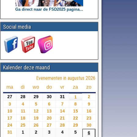
Ga direct naar de FSD2025 pagina...
Social media
Kalender deze maand
Evenementen in augustus 2026
ma
di
wo
do
vr
za
zo
27
28
29
30
31
2
1
3
4
5
6
7
8
9
10
11
12
13
14
15
16
17
18
19
20
21
22
23
24
25
26
27
28
29
30
31
1
2
3
4
5
6