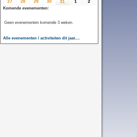
27
28
29
30
1
2
31
Komende evenementen:
Geen evenementen komende 3 weken.
Alle evenementen / activiteiten dit jaar....