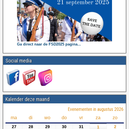
Ga direct naar de FSD2025 pagina...
Social media
Kalender deze maand
Evenementen in augustus 2026
ma
di
wo
do
vr
za
zo
27
28
29
30
31
2
1