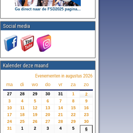
Ga direct naar de FSD2025 pagina...
Social media
Kalender deze maand
Evenementen in augustus 2026
ma
di
wo
do
vr
za
zo
27
28
29
30
31
1
2
3
4
5
6
7
8
9
10
11
12
13
14
15
16
17
18
19
20
21
22
23
24
25
26
27
28
29
30
31
1
2
3
4
5
6