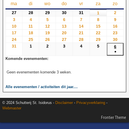
ma
di
wo
do
vr
za
zo
27
28
29
30
31
2
1
3
4
5
6
7
8
9
10
11
12
13
14
15
16
17
18
19
20
21
22
23
24
25
26
27
28
29
30
31
1
2
3
4
5
6
●
Komende evenementen:
Geen evenementen komende 3 weken.
Alle evenementen / activiteiten dit jaar....
© 2024 Schutterij St. Isidorus -
Disclaimer
-
Privacyverklaring
-
Webmaster
Frontier Theme