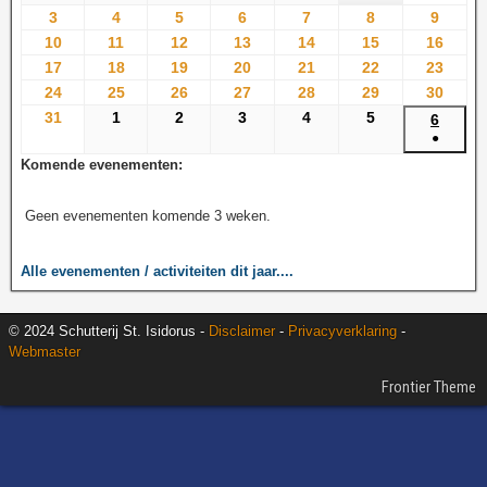
3
4
5
6
7
8
9
10
11
12
13
14
15
16
17
18
19
20
21
22
23
24
25
26
27
28
29
30
31
1
2
3
4
5
6
●
Komende evenementen:
Geen evenementen komende 3 weken.
Alle evenementen / activiteiten dit jaar....
© 2024 Schutterij St. Isidorus -
Disclaimer
-
Privacyverklaring
-
Webmaster
Frontier Theme