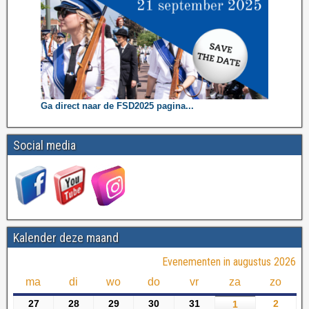
Ga direct naar de FSD2025 pagina...
Social media
Kalender deze maand
Evenementen in augustus 2026
ma
di
wo
do
vr
za
zo
27
28
29
30
31
2
1