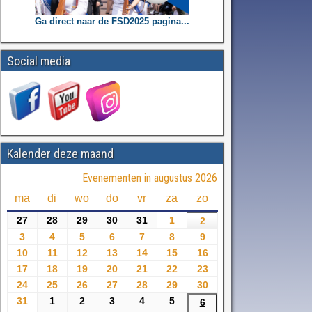
Ga direct naar de FSD2025 pagina...
Social media
Kalender deze maand
Evenementen in augustus 2026
ma
di
wo
do
vr
za
zo
27
28
29
30
31
1
2
3
4
5
6
7
8
9
10
11
12
13
14
15
16
17
18
19
20
21
22
23
24
25
26
27
28
29
30
31
1
2
3
4
5
6