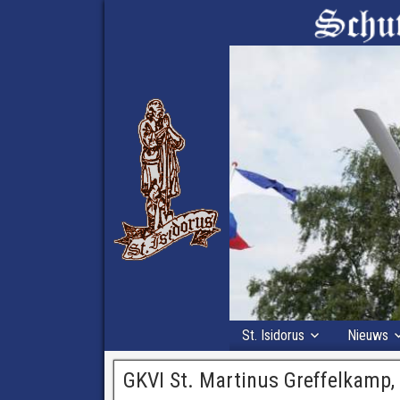
St. Isidorus
Nieuws
GKVI St. Martinus Greffelkamp,