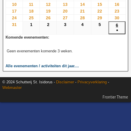
10
11
12
13
14
15
16
17
18
19
20
21
22
23
24
25
26
27
28
29
30
31
1
2
3
4
5
6
●
Komende evenementen:
Geen evenementen komende 3 weken.
Alle evenementen / activiteiten dit jaar....
© 2024 Schutterij St. Isidorus -
Disclaimer
-
Privacyverklaring
-
Webmaster
Frontier Theme