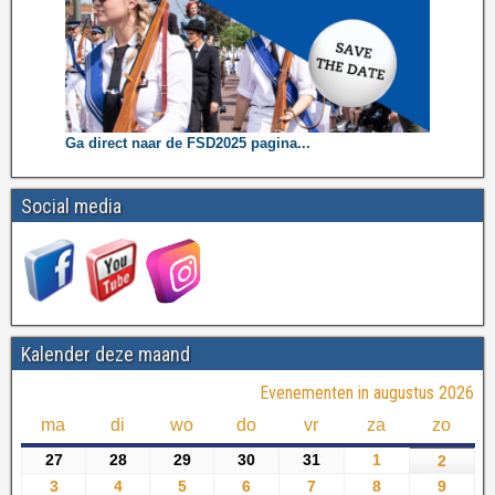
Ga direct naar de FSD2025 pagina...
Social media
Kalender deze maand
Evenementen in augustus 2026
ma
di
wo
do
vr
za
zo
27
28
29
30
31
1
2
3
4
5
6
7
8
9