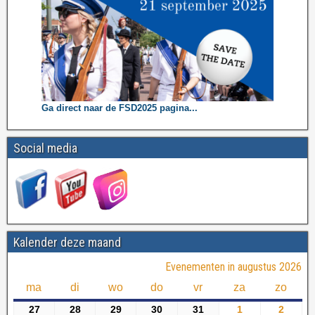
Ga direct naar de FSD2025 pagina...
Social media
Kalender deze maand
Evenementen in augustus 2026
ma
di
wo
do
vr
za
zo
27
28
29
30
31
1
2