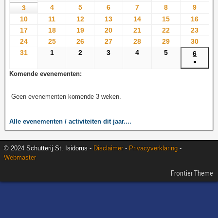
4
5
6
7
8
9
3
10
11
12
13
14
15
16
17
18
19
20
21
22
23
24
25
26
27
28
29
30
31
1
2
3
4
5
6
●
Komende evenementen:
Geen evenementen komende 3 weken.
Alle evenementen / activiteiten dit jaar....
© 2024 Schutterij St. Isidorus -
Disclaimer
-
Privacyverklaring
-
Webmaster
Frontier Theme