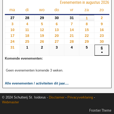
Evenementen in augustus 2026
ma
di
wo
do
vr
za
zo
27
28
29
30
31
2
1
3
4
5
6
7
8
9
10
11
12
13
14
15
16
17
18
19
20
21
22
23
24
25
26
27
28
29
30
31
1
2
3
4
5
6
●
Komende evenementen:
Geen evenementen komende 3 weken.
Alle evenementen / activiteiten dit jaar....
© 2024 Schutterij St. Isidorus -
Disclaimer
-
Privacyverklaring
-
Webmaster
Frontier Theme