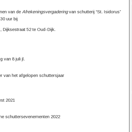
wonen van de
Afrekeningsvergadering
van schutterij “St. Isidorus”
0 uur bij
 Dijksestraat 52 te Oud-Dijk.
an 8 juli jl.
r van het afgelopen schuttersjaar
est 2021
name schuttersevenementen 2022