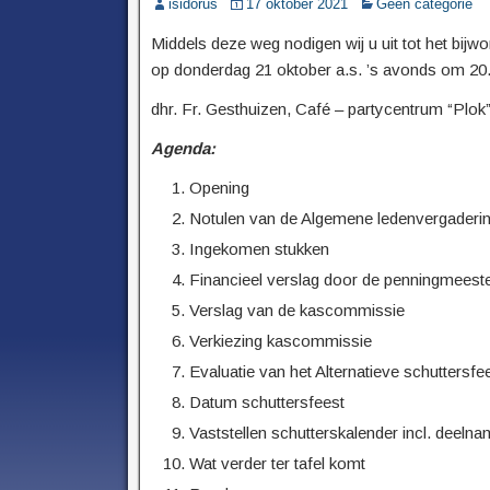
isidorus
17 oktober 2021
Geen categorie
Middels deze weg nodigen wij u uit tot het bij
op donderdag 21 oktober a.s. ’s avonds om 20.3
dhr. Fr. Gesthuizen, Café – partycentrum “Plok”,
Agenda:
Opening
Notulen van de Algemene ledenvergadering v
Ingekomen stukken
Financieel verslag door de penningmeeste
Verslag van de kascommissie
Verkiezing kascommissie
Evaluatie van het Alternatieve schuttersfe
Datum schuttersfeest
Vaststellen schutterskalender incl. deel
Wat verder ter tafel komt