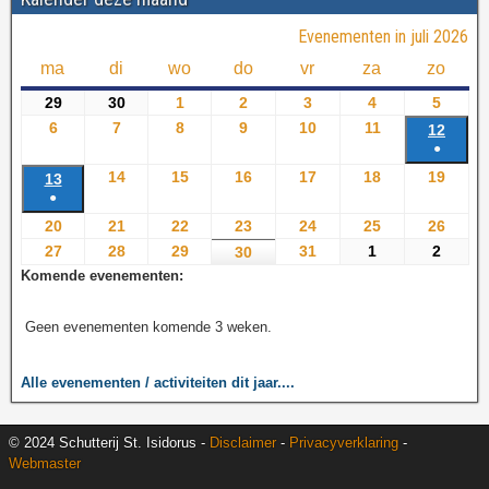
Evenementen in juli 2026
ma
di
wo
do
vr
za
zo
29
30
1
2
3
4
5
6
7
8
9
10
11
12
●
14
15
16
17
18
19
13
●
20
21
22
23
24
25
26
27
28
29
31
1
2
30
Komende evenementen:
Geen evenementen komende 3 weken.
Alle evenementen / activiteiten dit jaar....
© 2024 Schutterij St. Isidorus -
Disclaimer
-
Privacyverklaring
-
Webmaster